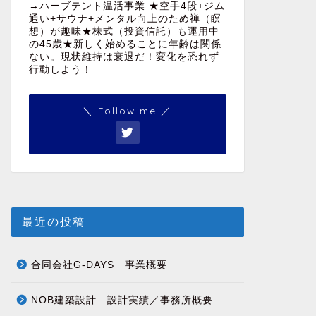
→ハーブテント温活事業 ★空手4段+ジム
通い+サウナ+メンタル向上のため禅（瞑
想）が趣味★株式（投資信託）も運用中
の45歳★新しく始めることに年齢は関係
ない。現状維持は衰退だ！変化を恐れず
行動しよう！
＼ Follow me ／
最近の投稿
合同会社G-DAYS 事業概要
NOB建築設計 設計実績／事務所概要