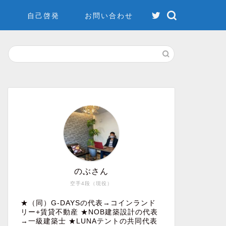
金
自己啓発
お問い合わせ
のぶさん
空手4段（現役）
★（同）G-DAYSの代表→コインランド
リー+賃貸不動産 ★NOB建築設計の代表
→一級建築士 ★LUNAテントの共同代表