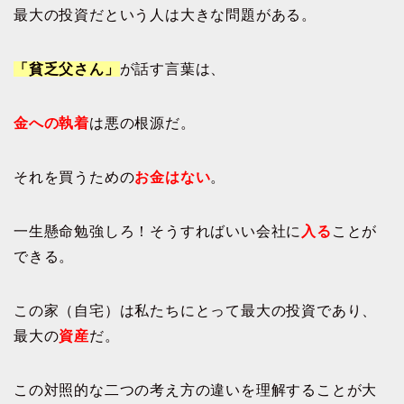
最大の投資だという人は大きな問題がある。
「貧乏父さん」
が話す言葉は、
金への執着
は悪の根源だ。
それを買うための
お金はない
。
一生懸命勉強しろ！そうすればいい会社に
入る
ことが
できる。
この家（自宅）は私たちにとって最大の投資であり、
最大の
資産
だ。
この対照的な二つの考え方の違いを理解することが大